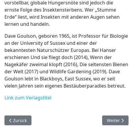
vorstellbar, globale Hungersnöte sind jedoch die
ernste Folge des Insektensterbens. Wer „Stumme
Erde“ liest, wird Insekten mit anderen Augen sehen
lernen und handeln.
Dave Goulson, geboren 1965, ist Professor für Biologie
an der University of Sussex und einer der
bekanntesten Naturschützer Europas. Bei Hanser
erschienen Und sie fliegt doch (2014), Wenn der
Nagekäfer zweimal klopft (2016), Die seltensten Bienen
der Welt (2017) und Wildlife Gardening (2019). Dave
Goulson lebt in Blackboys, East Sussex, wo er seit
vielen Jahren sein eigenes Bestäuberparadies betreut.
Link zum Verlagstitel
Vorheriger Beitrag: Heute Show im WP Obersulm - Bretzfeld
Nächster Bei
Zurück
Weiter