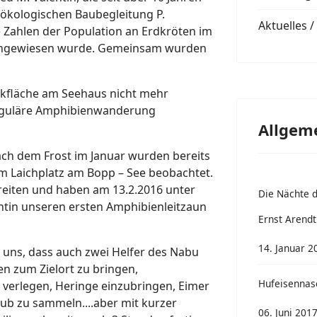
 ökologischen Baubegleitung P.
Aktuelles 
 Zahlen der Population an Erdkröten im
chgewiesen wurde. Gemeinsam wurden
tikfläche am Seehaus nicht mehr
 reguläre Amphibienwanderung
Allgem
ch dem Frost im Januar wurden bereits
m Laichplatz am Bopp – See beobachtet.
hreiten und haben am 13.2.2016 unter
Die Nächte d
ntin unseren ersten Amphibienleitzaun
Ernst Arendt
14. Januar 2
t uns, dass auch zwei Helfer des Nabu
n zum Zielort zu bringen,
Hufeisennase
 verlegen, Heringe einzubringen, Eimer
ub zu sammeln....aber mit kurzer
06. Juni 201