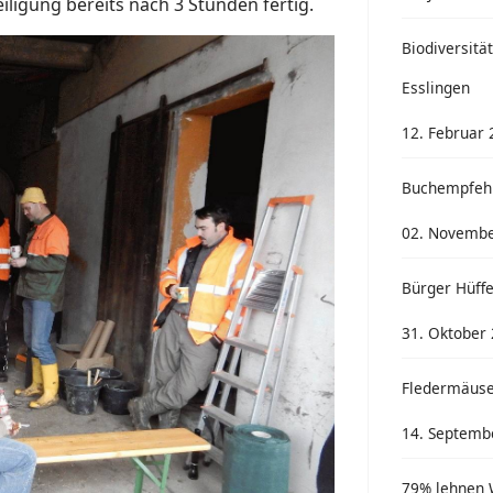
ligung bereits nach 3 Stunden fertig.
Biodiversitä
Esslingen
12. Februar
Buchempfehl
02. Novembe
Bürger Hüff
31. Oktober
Fledermäuse
14. Septemb
79% lehnen 