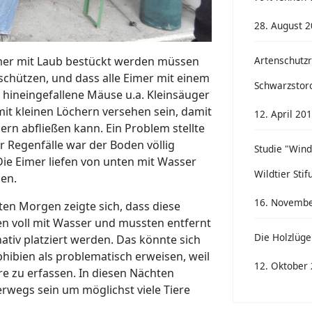
28. August 
Artenschutzr
eimer mit Laub bestückt werden müssen
chützen, und dass alle Eimer mit einem
Schwarzstor
hineingefallene Mäuse u.a. Kleinsäuger
it kleinen Löchern versehen sein, damit
12. April 20
rn abfließen kann. Ein Problem stellte
r Regenfälle war der Boden völlig
Studie "Win
Die Eimer liefen von unten mit Wasser
Wildtier Stif
den.
16. Novembe
en Morgen zeigte sich, dass diese
n voll mit Wasser und mussten entfernt
Die Holzlüge
ativ platziert werden. Das könnte sich
hibien als problematisch erweisen, weil
12. Oktober
re zu erfassen. In diesen Nächten
rwegs sein um möglichst viele Tiere